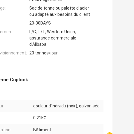
ge:
Sac de tonne ou palette d'acier
ou adapté aux besoins du client
20-30DAYS
iement:
L/C, T/T, Western Union,
assurance commerciale
d'Alibaba
ovisionnement:
20 tonnes/jour
tème Cuplock
ur:
couleur d'individu (noir), galvanisée
:
0.21KG
cation:
Bâtiment