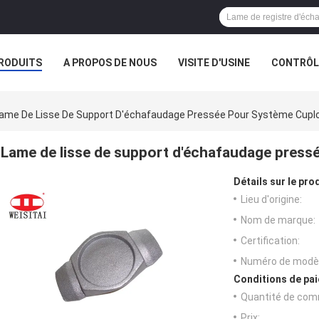
RODUITS
A PROPOS DE NOUS
VISITE D'USINE
CONTRÔLE
ame De Lisse De Support D'échafaudage Pressée Pour Système Cupl
Lame de lisse de support d'échafaudage press
Détails sur le prod
Lieu d'origine:
Nom de marque:
Certification:
Numéro de modèl
Conditions de pai
Quantité de com
Prix: