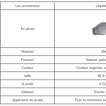
Les accessoires
Législ
En photo
Matériel
35
Finissez!
Naturel, gal
Couleur
Couleur originale, 
taille
48.3
le poids
0.21
bateaux
D'acier
Application du projet
Pour la connexion a