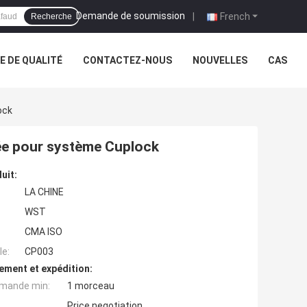
Demande de soumission
|
French
Recherche
 DE QUALITÉ
CONTACTEZ-NOUS
NOUVELLES
CAS
ock
ée pour système Cuplock
uit:
LA CHINE
WST
CMA ISO
e:
CP003
ement et expédition:
mande min:
1 morceau
Price negotiation