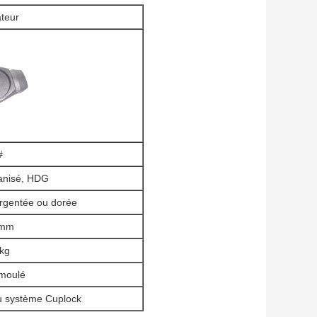
ateur
#
vanisé, HDG
argentée ou dorée
 mm
kg
 moulé
u système Cuplock