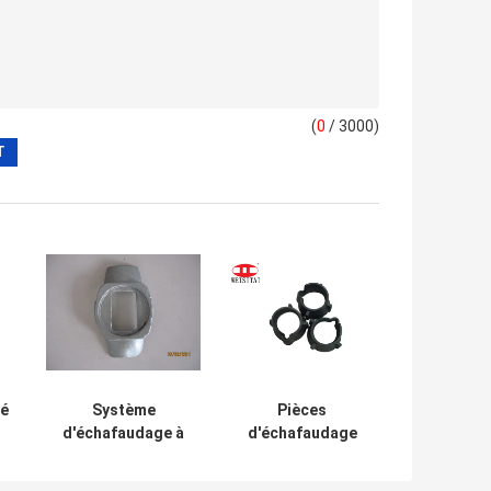
(
0
/ 3000)
sé
Système
Pièces
d'échafaudage à
d'échafaudage
boucle de coupe,
Cuplock en fonte
coulée ou lame de
de 48,3 mm,