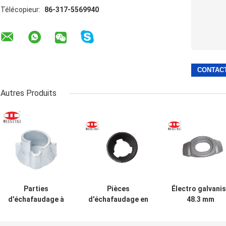
Télécopieur:
86-317-5569940
Autres Produits
Parties
Pièces
Électro galvani
d'échafaudage à
d'échafaudage en
48.3 mm
coupe
acier pressé noir
échafaudage
galvanisées à
pièces de