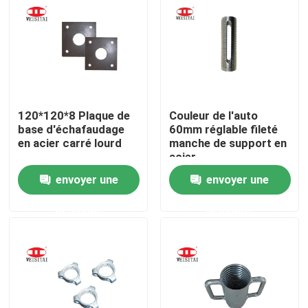
Visite d'usine
Contrôle de qualité
120*120*8 Plaque de
Couleur de l'auto
Contactez-nous
base d'échafaudage
60mm réglable fileté
en acier carré lourd
manche de support en
acier
Nouvelles
envoyer une
envoyer une
demande
demande
Cas
Pièces en acier d'échafaudage
Pièces d'échafaudage de cadre