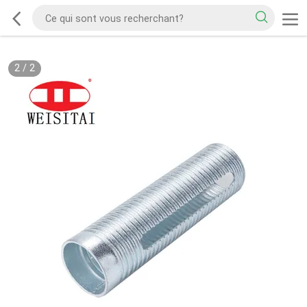
2
/
2