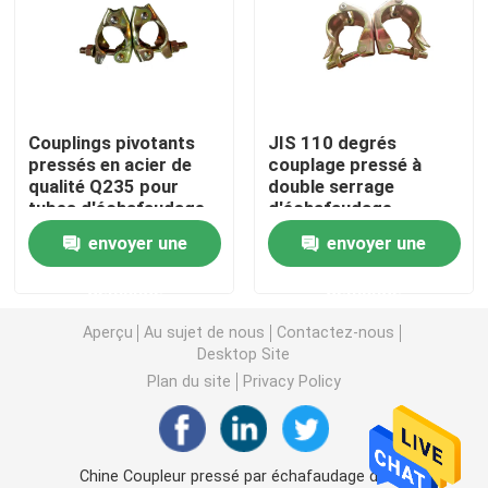
Ring Lock Scaffolding Parts
Pièces d'échafaudage de Cuplock
Couplings pivotants
JIS 110 degrés
pressés en acier de
couplage pressé à
qualité Q235 pour
double serrage
Échafaudage Jack Base
tubes d'échafaudage
d'échafaudage
envoyer une
envoyer une
Tête de l'échafaudage U
demande
demande
Pièces en acier d'appui vertical d'échafaudage
Aperçu
Au sujet de nous
Contactez-nous
Desktop Site
Plan du site
Privacy Policy
Lien Rod System de coffrage
Lien Rod Nut
Chine Coupleur pressé par échafaudage d'OIN