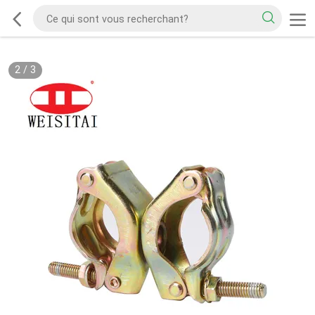
2
/
3