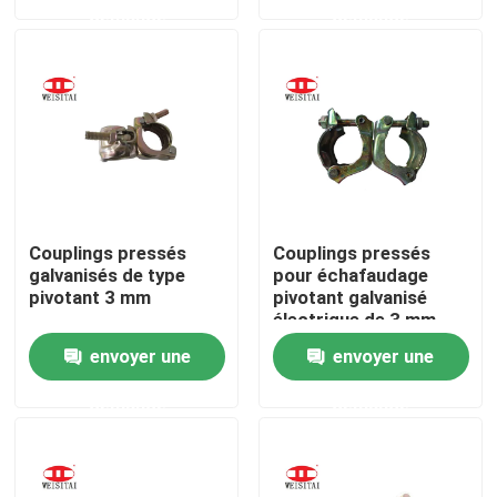
demande
demande
Visite d'usine
Contrôle de qualité
Contactez-nous
Couplings pressés
Couplings pressés
Nouvelles
galvanisés de type
pour échafaudage
pivotant 3 mm
pivotant galvanisé
électrique de 3 mm
Cas
envoyer une
envoyer une
demande
demande
Pièces en acier d'échafaudage
Pièces d'échafaudage de cadre