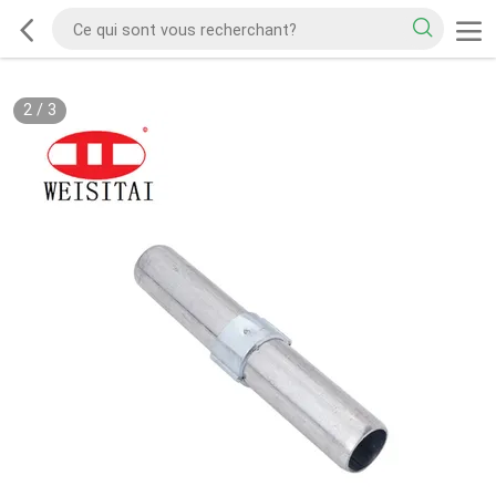
2
/
3