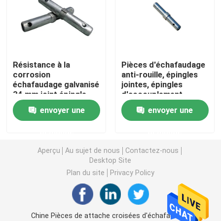
Ring Lock Scaffolding Parts
Pièces d'échafaudage de Cuplock
Résistance à la
Pièces d'échafaudage
corrosion
anti-rouille, épingles
échafaudage galvanisé
jointes, épingles
Échafaudage Jack Base
34 mm joint épingle
d'accouplement,
échafaudage à cadre
envoyer une
envoyer une
Tête de l'échafaudage U
demande
demande
Pièces en acier d'appui vertical d'échafaudage
Aperçu
Au sujet de nous
Contactez-nous
Desktop Site
Plan du site
Privacy Policy
Lien Rod System de coffrage
Lien Rod Nut
Chine Pièces de attache croisées d'échafaudage