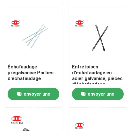
demande
demande
Visite d'usine
Contrôle de qualité
Contactez-nous
Échafaudage
Entretoises
Nouvelles
prégalvanisé Parties
d'échafaudage en
d'échafaudage
acier galvanisé, pièces
d'échafaudage
Cas
envoyer une
envoyer une
demande
demande
Pièces en acier d'échafaudage
Pièces d'échafaudage de cadre