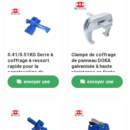
Visite d'usine
Contrôle de qualité
Contactez-nous
0.41/0.51KG Serre à
Clampe de coffrage
coffrage à ressort
de panneau DOKA
rapide pour la
galvanisée à haute
Nouvelles
construction de
résistance en fonte
modèles
envoyer une
envoyer une
Cas
demande
demande
Pièces en acier d'échafaudage
Pièces d'échafaudage de cadre