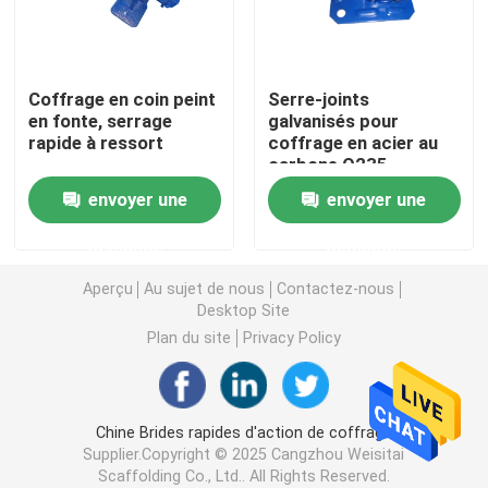
Ring Lock Scaffolding Parts
Coffrage en coin peint
Serre-joints
en fonte, serrage
galvanisés pour
Pièces d'échafaudage de Cuplock
rapide à ressort
coffrage en acier au
carbone Q235
Échafaudage Jack Base
envoyer une
envoyer une
demande
demande
Tête de l'échafaudage U
Aperçu
Au sujet de nous
Contactez-nous
Desktop Site
Pièces en acier d'appui vertical d'échafaudage
Plan du site
Privacy Policy
Lien Rod System de coffrage
Chine Brides rapides d'action de coffrage
Supplier.Copyright © 2025 Cangzhou Weisitai
Lien Rod Nut
Scaffolding Co., Ltd.. All Rights Reserved.