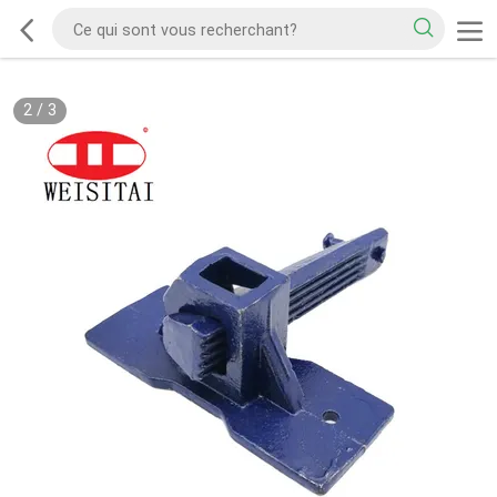
2
/
3