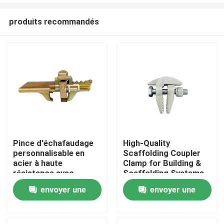
produits recommandés
Pince d'échafaudage
High-Quality
personnalisable en
Scaffolding Coupler
Maison
acier à haute
Clamp for Building &
résistance avec
Scaffolding Systems
garantie d'un an pour
Worldwide
envoyer une
envoyer une
Produits
les systèmes de
construction et de
demande
demande
coffrage - Marque
A propos de nous
WST