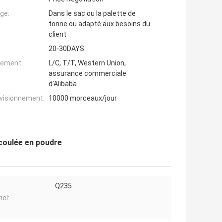
ge:
Dans le sac ou la palette de
tonne ou adapté aux besoins du
client
20-30DAYS
iement:
L/C, T/T, Western Union,
assurance commerciale
d'Alibaba
ovisionnement:
10000 morceaux/jour
coulée en poudre
Q235
iel: