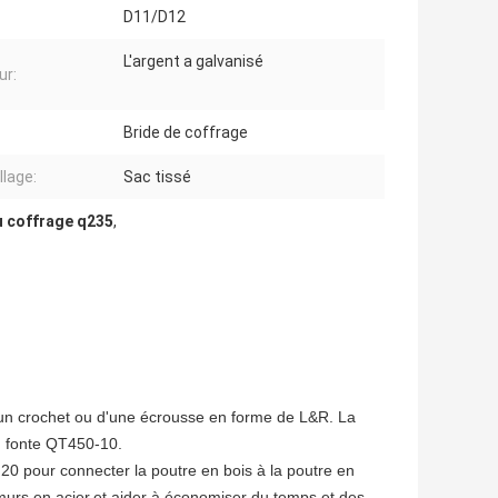
D11/D12
L'argent a galvanisé
ur:
Bride de coffrage
lage:
Sac tissé
u coffrage q235
,
'un crochet ou d'une écrousse en forme de L&R. La
n fonte QT450-10.
20 pour connecter la poutre en bois à la poutre en
es murs en acier,et aider à économiser du temps et des