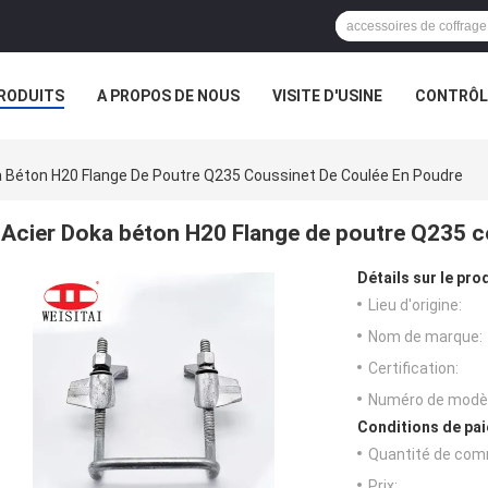
RODUITS
A PROPOS DE NOUS
VISITE D'USINE
CONTRÔLE
a Béton H20 Flange De Poutre Q235 Coussinet De Coulée En Poudre
Acier Doka béton H20 Flange de poutre Q235 c
Détails sur le prod
Lieu d'origine:
Nom de marque:
Certification:
Numéro de modèl
Conditions de pai
Quantité de com
Prix: