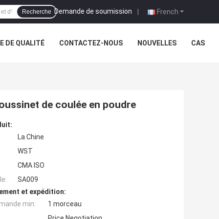
Demande de soumission
|
French
Recherche
 DE QUALITÉ
CONTACTEZ-NOUS
NOUVELLES
CAS
oussinet de coulée en poudre
uit:
La Chine
WST
CMA ISO
e:
SA009
ement et expédition:
mande min:
1 morceau
Price Negotiation