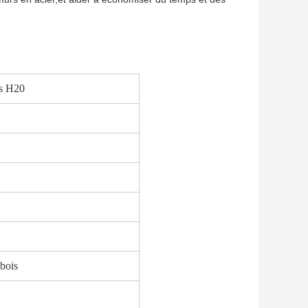
es H20
bois