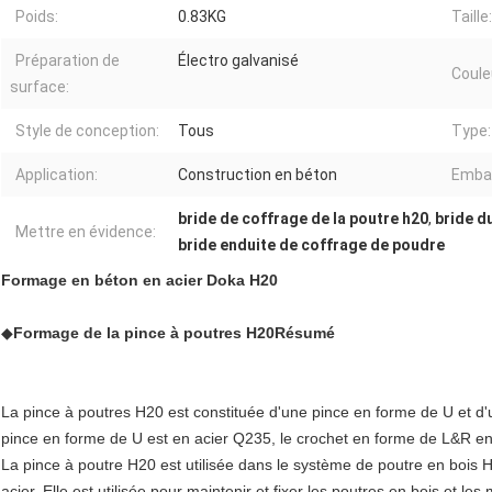
Poids:
0.83KG
Taille:
Préparation de
Électro galvanisé
Coule
surface:
Style de conception:
Tous
Type:
Application:
Construction en béton
Embal
bride de coffrage de la poutre h20
,
bride d
Mettre en évidence:
bride enduite de coffrage de poudre
Formage en béton en acier Doka H20
◆
Formage de la pince à poutres H20
Résumé
La pince à poutres H20 est constituée d'une pince en forme de U et d
pince en forme de U est en acier Q235, le crochet en forme de L&R e
La pince à poutre H20 est utilisée dans le système de poutre en bois H
acier. Elle est utilisée pour maintenir et fixer les poutres en bois et l