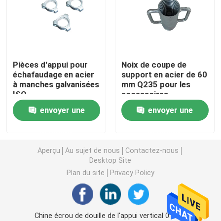
Ring Lock Scaffolding Parts
Pièces d'échafaudage de Cuplock
Pièces d'appui pour
Noix de coupe de
échafaudage en acier
support en acier de 60
à manches galvanisées
mm Q235 pour les
Échafaudage Jack Base
ISO
accessoires
d'échafaudage
envoyer une
envoyer une
Tête de l'échafaudage U
demande
demande
Pièces en acier d'appui vertical d'échafaudage
Aperçu
Au sujet de nous
Contactez-nous
Desktop Site
Plan du site
Privacy Policy
Lien Rod System de coffrage
Lien Rod Nut
Chine écrou de douille de l'appui vertical 0.85kg