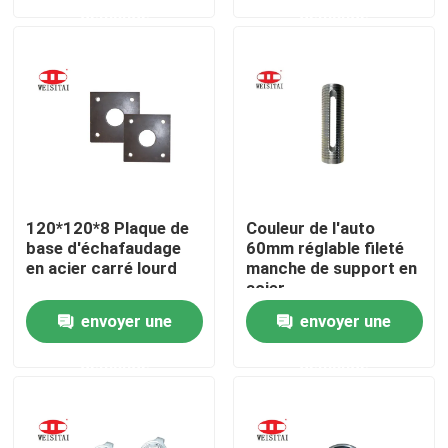
demande
demande
Visite d'usine
Contrôle de qualité
Contactez-nous
120*120*8 Plaque de
Couleur de l'auto
Nouvelles
base d'échafaudage
60mm réglable fileté
en acier carré lourd
manche de support en
acier
Cas
envoyer une
envoyer une
demande
demande
Pièces en acier d'échafaudage
Pièces d'échafaudage de cadre