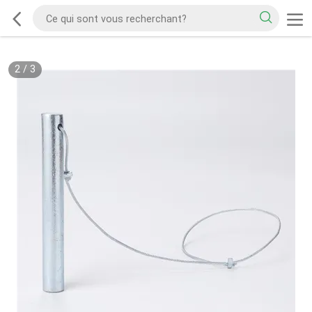
2
/
3