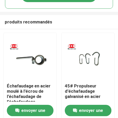
produits recommandés
Maison
Échafaudage en acier
45# Propulseur
moulé à l'écrou de
d'échafaudage
l'échafaudage de
galvanisé en acier
Produits
l'échafaudage
envoyer une
envoyer une
A propos de nous