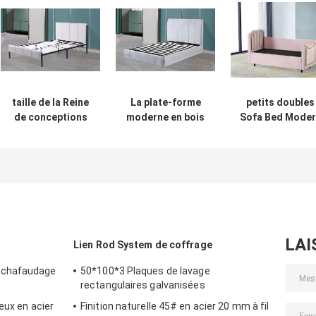
taille de la Reine
La plate-forme
petits doubles
de conceptions
moderne en bois
Sofa Bed Moder
de plate-forme de
de taille de la
Living Room
183x203cm
Reine de 2.03m
meubles de
double de cadre
enfoncent le haut
153*203cm
en bois de lit
hôtel arrière
LAI
Lien Rod System de coffrage
échafaudage
50*100*3 Plaques de lavage
rectangulaires galvanisées
eux en acier
Finition naturelle 45# en acier 20 mm à fil