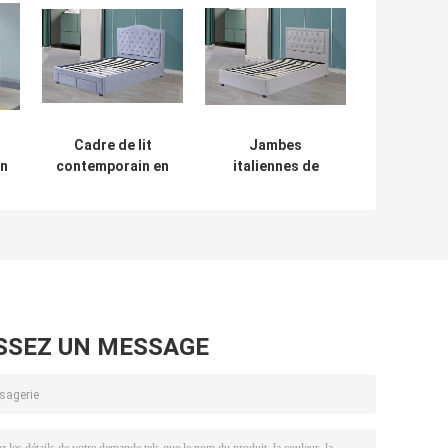
Cadre de lit
Jambes
n
contemporain en
italiennes de
contreplaqué
soutien en métal
respectueux de la
de fer et en bois
peau pour hôtel
de lit de plate-
forme de taille de
la Reine de style
SSEZ UN MESSAGE