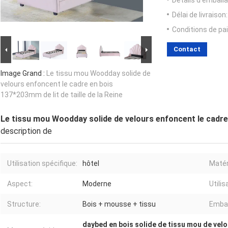
Détails d'emballa
Délai de livraison:
Conditions de pa
Contact
Image Grand :
Le tissu mou Woodday solide de
velours enfoncent le cadre en bois
137*203mm de lit de taille de la Reine
Le tissu mou Woodday solide de velours enfoncent le cadre e
description de
Utilisation spécifique:
hôtel
Matér
Aspect:
Moderne
Utilis
Structure:
Bois + mousse + tissu
Embal
daybed en bois solide de tissu mou de vel