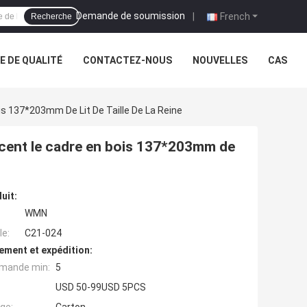
Demande de soumission
|
French
Recherche
 DE QUALITÉ
CONTACTEZ-NOUS
NOUVELLES
CAS
s 137*203mm De Lit De Taille De La Reine
cent le cadre en bois 137*203mm de
uit:
WMN
e:
C21-024
ement et expédition:
mande min:
5
USD 50-99USD 5PCS