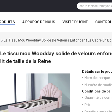
RODUITS
A PROPOS DE NOUS
VISITE D'USINE
CONTRÔLE
e
Le Tissu Mou Woodday Solide De Velours Enfoncent Le Cadre En Boi
Le tissu mou Woodday solide de velours enfon
lit de taille de la Reine
Détails sur le prod
Nom de marque:
Numéro de modèl
Conditions de pai
Quantité de com
Prix: