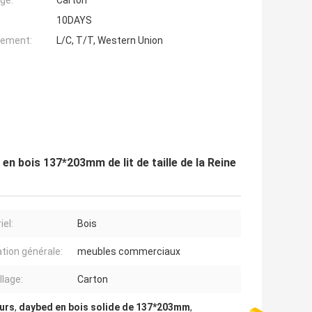
ge:
Carton
10DAYS
iement:
L/C, T/T, Western Union
n bois 137*203mm de lit de taille de la Reine
iel:
Bois
ation générale:
meubles commerciaux
lage:
Carton
ours
,
daybed en bois solide de 137*203mm
,