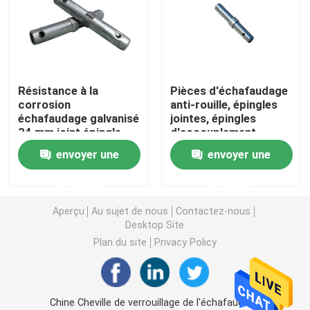
Ring Lock Scaffolding Parts
Pièces d'échafaudage de Cuplock
Résistance à la
Pièces d'échafaudage
corrosion
anti-rouille, épingles
échafaudage galvanisé
jointes, épingles
Échafaudage Jack Base
34 mm joint épingle
d'accouplement,
échafaudage à cadre
envoyer une
envoyer une
Tête de l'échafaudage U
demande
demande
Pièces en acier d'appui vertical d'échafaudage
Aperçu
Au sujet de nous
Contactez-nous
Desktop Site
Plan du site
Privacy Policy
Lien Rod System de coffrage
Lien Rod Nut
Chine Cheville de verrouillage de l'échafaudage