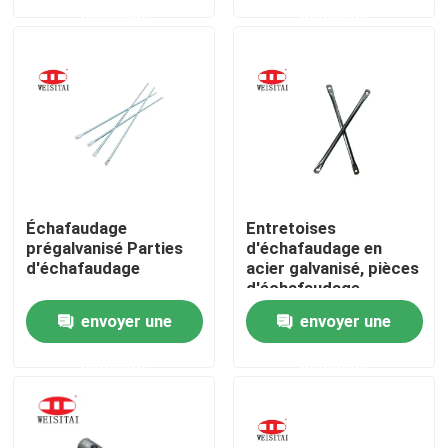
demande
demande
Visite d'usine
Contrôle de qualité
Contactez-nous
Échafaudage
Entretoises
Nouvelles
prégalvanisé Parties
d'échafaudage en
d'échafaudage
acier galvanisé, pièces
d'échafaudage
Cas
envoyer une
envoyer une
demande
demande
Pièces en acier d'échafaudage
Pièces d'échafaudage de cadre