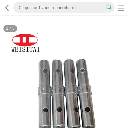
2
/
3