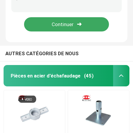
Q235 Double accouplement pressé en acier au carbone 48,3*48,3 mm
JIS 110 degrés couplage pressé à double serrage d'échafaudage
Ring Lock Scaffolding Parts
0.67 kg couplage pivotant anti-dérapant Q235 en acier pressé
EN74 Serre commune 0,98 kg Accouplement à manches d'échafaudage
Pièces d'échafaudage de Cuplock
Échafaudage Jack Base
AUTRES CATÉGORIES DE NOUS
Tête de l'échafaudage U
Pièces en acier d'échafaudage
(45)
Pièces en acier d'appui vertical d'échafaudage
Lien Rod System de coffrage
Lien Rod Nut