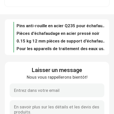
Pièces d'échafaudage en acier pressé noir
0.15 kg 12 mm pièces de support d'échafaudage en acier à broches de chaîne
Visite d'usine
Pour les appareils de traitement des eaux usées, les mesures suivantes doivent être appliquées:
48 mm Encastrement des jambes de chaise et accessoires d'échafaudage
Contrôle de qualité
Tige de soupape en acier inoxydable ISO9001 WST M14mm
Entretoises croisées d'échafaudage en acier galvanisé de 20 mm
Contactez-nous
Échafaudage prégalvanisé Parties d'échafaudage
Échafaudage en acier 11/12 mm cadre pin de verrouillage de coin pour la construction de bâtiments
Nouvelles
Tige d'ancrage filetée Dywidag galvanisée de 17 mm pour la construction
Laisser un message
WST Système de cordage à rouleaux chauds 180KN 17MM
Nous vous rappellerons bientôt!
Cas
Plaques galvanisées carrées Waler
Plaque murale d'échafaudage ISO HDG pour la fixation de coffrage
Démontage rapide de l'échafaudage de moulage, serre-joint de coffrage à coin
Pièces en acier d'échafaudage
Clampe à ciseaux à carreaux de bois ISO
3.55kg Q235 Serre à coffrage pour connecter les panneaux
Pièces d'échafaudage de cadre