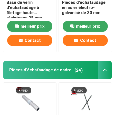
Base de vérin
Pièces d'échafaudage
d'échafaudage à
en acier électro-
Bride de coffrage
filetage haute
galvanisé de 30 mm
résistance 28 mm
meilleur prix
meilleur prix
Coupleur pressé par échafaudage
Contact
Contact
Accessoires de coffrage
Coupleur forgé par échafaudage
Pièces d'échafaudage de cadre
(24)
Tige de valve en acier
Lit de plate-forme de taille de la Reine